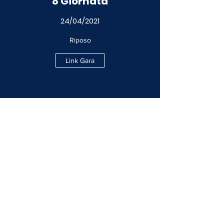
8 Giornata
24/04/2021
Riposo
Link Gara
9 Giornata
01/04ì5/2021 - 18:00
San Giorgio del Sannio
DP NOLEGGI SG VOLLEY 1997 - FAR
OTTAVIMA VOLLEY NAPOLI